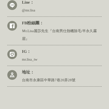
Line：
@mr.lisa
FB粉絲團：
Ｍr.Lisa麗莎先生『台南男仕熱蠟除毛/半永久霧
眉』
IG：
mr.lisa_tw
地址：
台南市永康區中華路7巷20弄28號